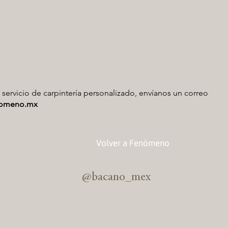
n servicio de carpintería personalizado, envíanos un correo
nomeno.mx
Volver a Fenómeno
@bacano_mex