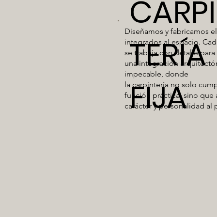
CARP
Diseñamos y fabricamos e
TERÍA
integrados al espacio. Cad
se trabaja con detalle para
una integración arquitectó
impecable, donde
FIJA
la carpintería no solo cum
función práctica, sino que
carácter y personalidad al 