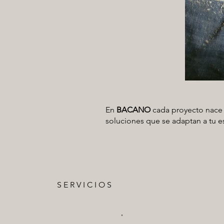
En
BACANO
cada proyecto nace 
soluciones que se adaptan a tu esp
S E R V I C I O S