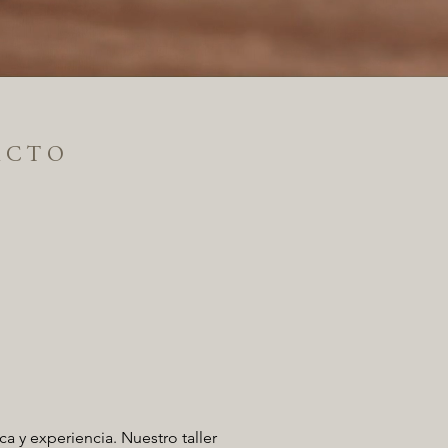
 C T O
a y experiencia. Nuestro taller