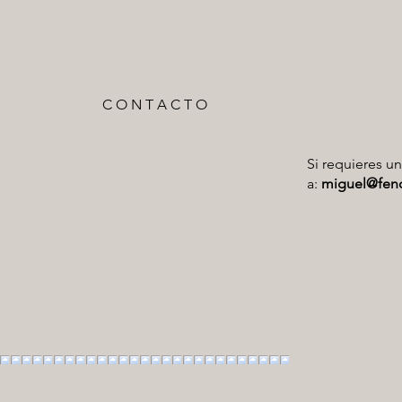
C O N T A C T O
Si requieres u
a:
miguel@fe