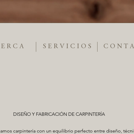
C O N T A
 E R C A
S E R V I C I O S
DISEÑO Y FABRICACIÓN DE CARPINTERÍA
mos carpintería con un equilibrio perfecto entre diseño, técnic