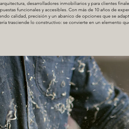
rquitectura, desarrolladores inmobiliarios y para clientes fina
opuestas funcionales y accesibles. Con más de 10 años de expe
endo calidad, precisión y un abanico de opciones que se adapta
ntería trasciende lo constructivo: se convierte en un elemento q