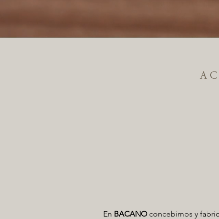
A C
En
BACANO
concebimos y fabrica