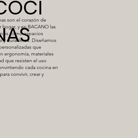
COCI
nas son el corazón de
NAS
r hogar, y en BACANO las
mos como espacios
es y duraderos. Diseñamos
personalizadas que
an ergonomía, materiales
ad que resisten el uso
convirtiendo cada cocina en
para convivir, crear y