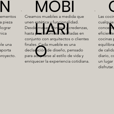
IN
MOBI
lementos
Creamos muebles a medida que
Las coci
LIARI
a pieza
unen estética y funcionalidad.
cualquie
 lograr
Desde mesas, libreros y credenzas,
concebi
nica
hasta piezas únicas diseñadas en
eficient
conjunto con arquitectos o clientes
cocinas 
O
ple una
finales. Cada mueble es una
equilibr
 aporta
declaración de diseño, pensado
de calid
proyecto.
para adaptarse al estilo de vida y
diario, 
enriquecer la experiencia cotidiana.
un lugar 
disfrutar.